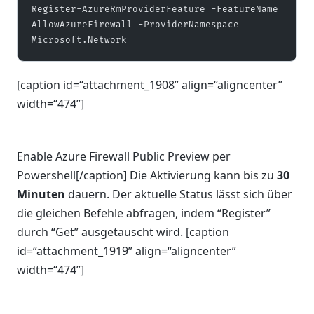
Register-AzureRmProviderFeature -FeatureName 
AllowAzureFirewall -ProviderNamespace 
Microsoft.Network
[caption id=“attachment_1908” align=“aligncenter”
width=“474”]
Enable Azure Firewall Public Preview per
Powershell[/caption] Die Aktivierung kann bis zu
30
Minuten
dauern. Der aktuelle Status lässt sich über
die gleichen Befehle abfragen, indem “Register”
durch “Get” ausgetauscht wird. [caption
id=“attachment_1919” align=“aligncenter”
width=“474”]