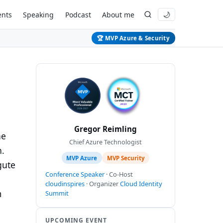
ents
Speaking
Podcast
About me
🌙
🏆 MVP Azure & Security
Gregor Reimling
ne
Chief Azure Technologist
n.
MVP Azure
MVP Security
gute
Conference Speaker
· Co-Host
cloudinspires
· Organizer
Cloud Identity
m
Summit
UPCOMING EVENT