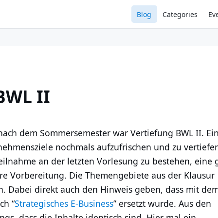
Blog
Categories
Ev
BWL II
m nach dem Sommersemester war Vertiefung BWL II. Ei
nehmensziele nochmals aufzufrischen und zu vertiefe
 Teilnahme an der letzten Vorlesung zu bestehen, eine 
ere Vorbereitung. Die Themengebiete aus der Klausur
. Dabei direkt auch den Hinweis geben, dass mit de
ch “
Strategisches E-Business
” ersetzt wurde. Aus den
gs, dass die Inhalte identisch sind. Hier mal ein