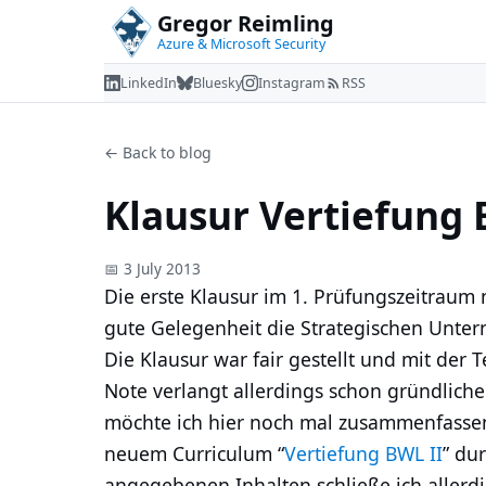
Gregor Reimling
Azure & Microsoft Security
LinkedIn
Bluesky
Instagram
RSS
← Back to blog
Klausur Vertiefung 
📅 3 July 2013
Die erste Klausur im 1. Prüfungszeitrau
gute Gelegenheit die Strategischen Unter
Die Klausur war fair gestellt und mit der
Note verlangt allerdings schon gründlich
möchte ich hier noch mal zusammenfassen
neuem Curriculum “
Vertiefung BWL II
” dur
angegebenen Inhalten schließe ich allerdin