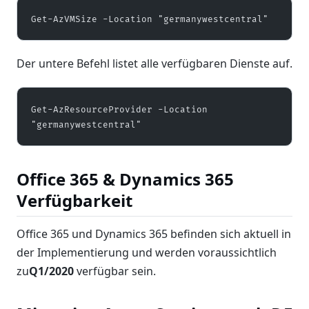
Get-AzVMSize -Location "germanywestcentral"
Der untere Befehl listet alle verfügbaren Dienste auf.
Get-AzResourceProvider -Location 
"germanywestcentral"
Office 365 & Dynamics 365
Verfügbarkeit
Office 365 und Dynamics 365 befinden sich aktuell in
der Implementierung und werden voraussichtlich
zu
Q1/2020
verfügbar sein.