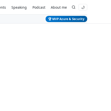
ents
Speaking
Podcast
About me
🌙
🏆 MVP Azure & Security