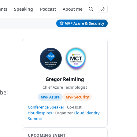
ents
Speaking
Podcast
About me
🌙
🏆 MVP Azure & Security
Gregor Reimling
Chief Azure Technologist
bei
MVP Azure
MVP Security
Conference Speaker
· Co-Host
cloudinspires
· Organizer
Cloud Identity
Summit
UPCOMING EVENT