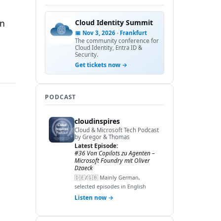
in
Cloud Identity Summit
📅 Nov 3, 2026 · Frankfurt
The community conference for
Cloud Identity, Entra ID &
Security.
Get tickets now →
PODCAST
cloudinspires
Cloud & Microsoft Tech Podcast
by Gregor & Thomas
Latest Episode:
#36 Von Copilots zu Agenten –
Microsoft Foundry mit Oliver
Dzaeck
🇩🇪/🇬🇧 Mainly German,
selected episodes in English
Listen now →